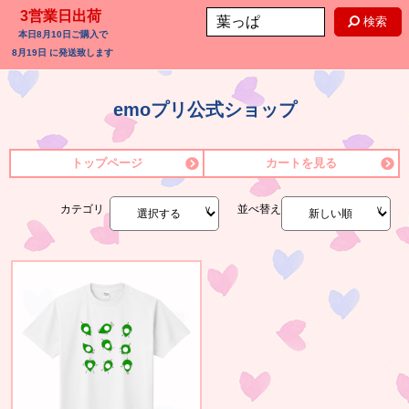
3営業日出荷
検索
本日
8月10日
ご購入で
8月19日
に発送致します
emoプリ公式ショップ
トップページ
カートを見る
カテゴリ
並べ替え