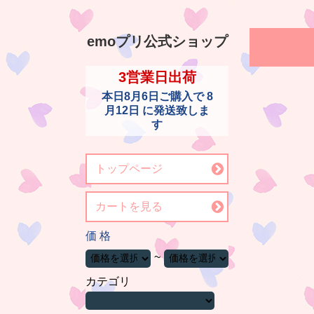
emoプリ公式ショップ
3営業日出荷
本日
8月6日
ご購入で
8
月12日
に発送致しま
す
トップページ
カートを見る
価 格
~
カテゴリ