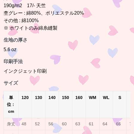
190g/m2 17/- 天竺
杢グレー : 綿80%、ポリエステル20%
その他 : 綿100%
※ ホワイトのみ綿糸縫製
生地の厚さ
5.6 oz
印刷手法
インクジェット印刷
サイズ
単
120
130
140
150
160
WM
WL
S
位：
cm
身丈
48
52
56
60
63
61
64
66
7