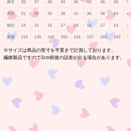
身巾
35
37
40
43
46
43
46
49
5
肩巾
31
33
35
38
41
36
38
44
4
袖丈
14
15
16
17
18
16
17
19
2
身長
118
130
140
150
161
157
165
163
1
※サイズは商品の実寸を平置きで計測しております。
繊維製品ですので2cm前後の誤差が出る場合があります。